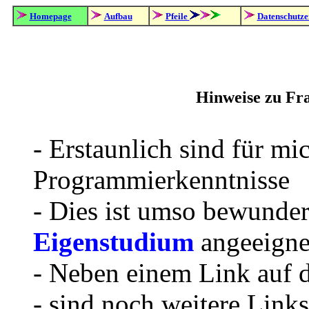
Homepage
Aufbau
Pfeile
Datenschutze
Hinweise zu Fr
- Erstaunlich sind für mi
Programmierkenntnisse
- Dies ist umso bewundern
Eigenstudium
angeeigne
- Neben einem Link auf d
- sind noch weitere Link