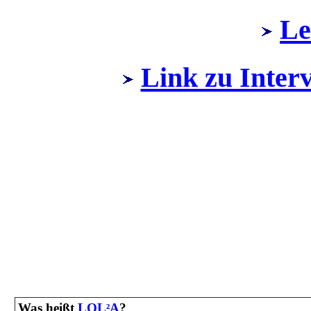
Le
Link zu Inte
Was heißt
LOL
A
?
²