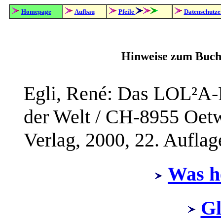
Homepage
Aufbau
Pfeile
Datenschutze
Hinweise zum Buch
Egli, René: Das LOL²A-
der Welt / CH-8955 Oet
Verlag, 2000, 22. Aufla
Was h
Gl