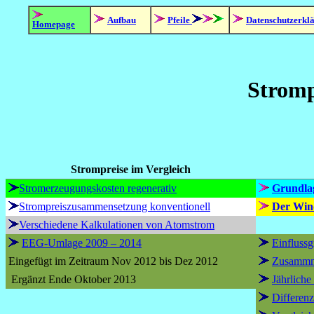
Aufbau
Pfeile
Datenschutzerkl
Homepage
Stromp
Strompreise im Vergleich
Stromerzeugungskosten regenerativ
Grundla
Strompreiszusammensetzung konventionell
Der Win
Verschiedene Kalkulationen von Atomstrom
EEG-Umlage 2009 – 2014
Einfluss
Eingefügt im Zeitraum Nov 2012 bis Dez 2012
Zusammm
Ergänzt Ende Oktober 2013
Jährlich
Differen