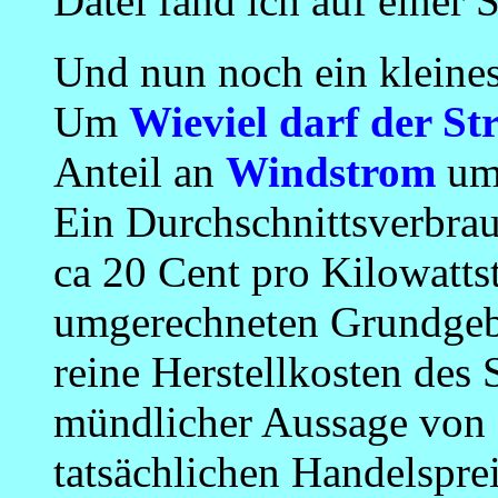
Datei fand ich auf einer 
Und nun noch ein kleine
Um
Wieviel darf der St
Anteil an
Windstrom
um
Ein Durchschnittsverbra
ca 20 Cent pro Kilowattst
umgerechneten Grundgebü
reine Herstellkosten des 
mündlicher Aussage von
tatsächlichen Handelspre