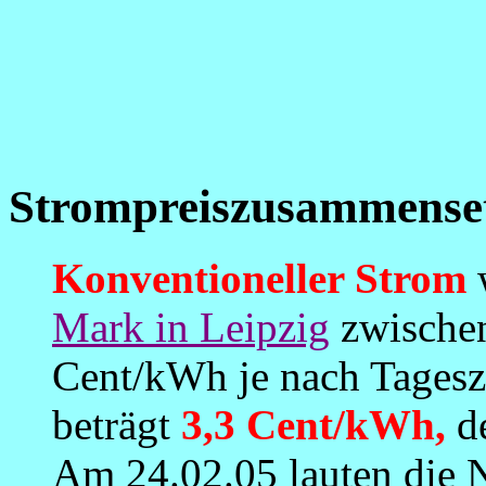
Strompreiszusammenset
Konventioneller Strom
Mark in Leipzig
zwische
Cent/kWh je nach Tagesze
beträgt
3,3 Cent/kWh,
d
Am
24.02.05 lauten
die 