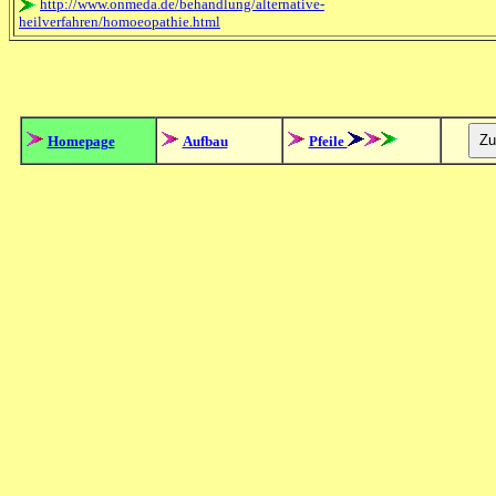
http://www.onmeda.de/behandlung/alternative-
heilverfahren/homoeopathie.html
Homepage
Aufbau
Pfeile