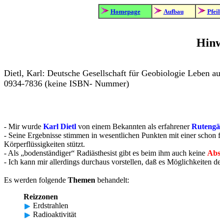
Homepage
Aufbau
Pfei
Hinw
Dietl, Karl: Deutsche Gesellschaft für Geobiologie Leben 
0934-7836 (keine ISBN- Nummer)
- Mir wurde
Karl Dietl
von einem Bekannten als erfahrener
Rutengä
- Seine Ergebnisse stimmen in wesentlichen Punkten mit einer schon
Körperflüssigkeiten stützt.
- Als „bodenständiger“ Radiästhesist gibt es beim ihm auch keine
Abs
- Ich kann mir allerdings durchaus vorstellen, daß es Möglichkeiten d
Es werden folgende
Themen
behandelt:
Reizzonen
Erdstrahlen
Radioaktivität