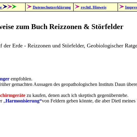
le
Datenschutzerklärung
rechtl. Hinweis
Impre
eise zum Buch Reizzonen & Störfelder
auf der Erde - Reizzonen und Störfelder, Geobiologischer Ra
nger
empfohlen.
 früher gemachten Aussagen des geopathologischen Instituts Daun über
chirmgeräte
zu kaufen, denen auch ich skeptisch gegenüberstehe.
er
„
Harmonisierung“
von Feldern geben könnte, die aber Dietl meines 